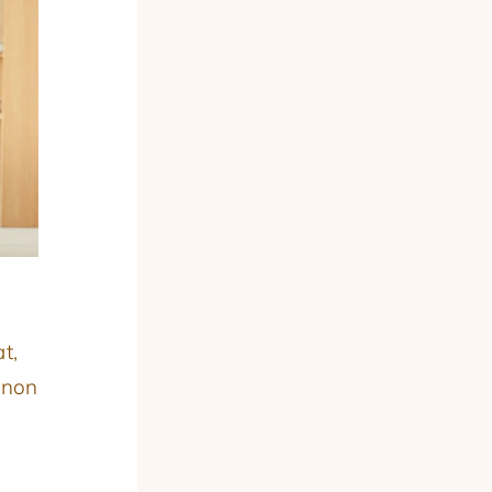
t,
 non