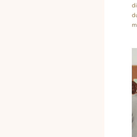
d
d
m