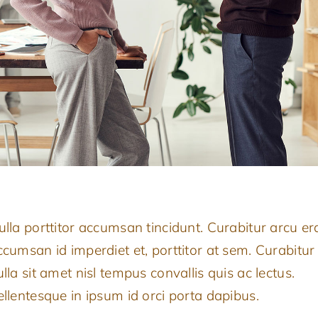
ulla porttitor accumsan tincidunt. Curabitur arcu era
ccumsan id imperdiet et, porttitor at sem. Curabitur
lla sit amet nisl tempus convallis quis ac lectus.
ellentesque in ipsum id orci porta dapibus.