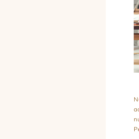
N
a
nu
P