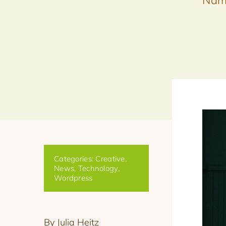
Nam 
Categories:
Creative
,
News
,
Technology
,
Wordpress
By Julia Heitz