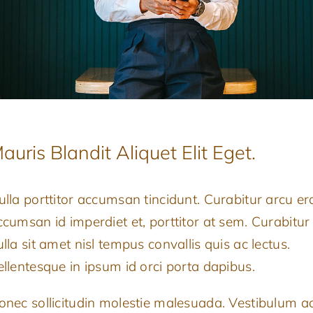
auris Blandit Aliquet Elit Eget.
ulla porttitor accumsan tincidunt. Curabitur arcu era
ccumsan id imperdiet et, porttitor at sem. Curabitur
lla sit amet nisl tempus convallis quis ac lectus.
ellentesque in ipsum id orci porta dapibus.
onec sollicitudin molestie malesuada. Vestibulum a