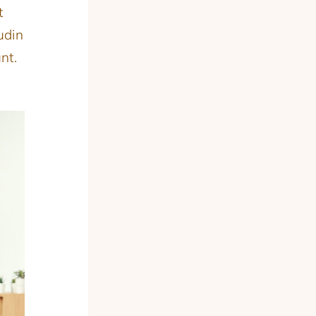
t
udin
nt.