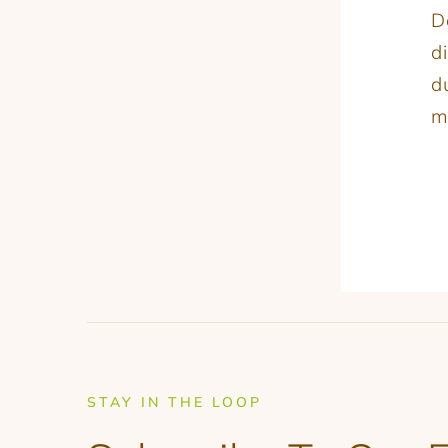
D
d
d
m
STAY IN THE LOOP