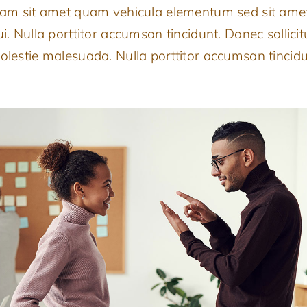
iam sit amet quam vehicula elementum sed sit ame
ui. Nulla porttitor accumsan tincidunt. Donec sollicit
olestie malesuada. Nulla porttitor accumsan tincidu