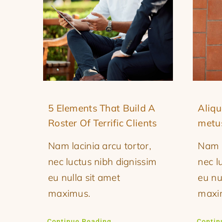
5 Elements That Build A
Aliq
Roster Of Terrific Clients
metu
Nam lacinia arcu tortor,
Nam l
nec luctus nibh dignissim
nec l
eu nulla sit amet
eu nu
maximus.
maxi
Continue Reading
Contin