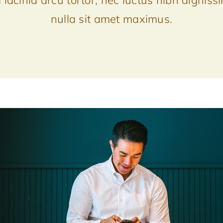
lacinia arcu tortor, nec luctus nibh digniss
nulla sit amet maximus.