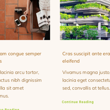
uam congue semper
Cras suscipit ante era
s
eleifend
acinia arcu tortor,
Vivamus magna justo
uctus nibh dignissim
lacinia eget consectet
lla sit amet
sed, convallis at tellus
mus.
Continue Reading
ue Reading