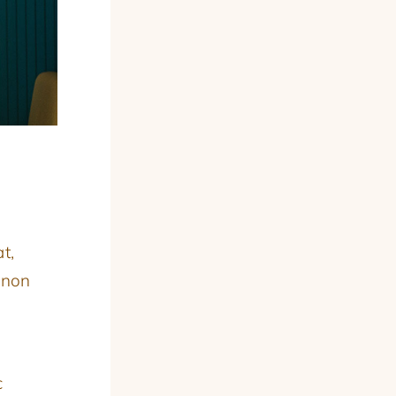
t,
 non
c