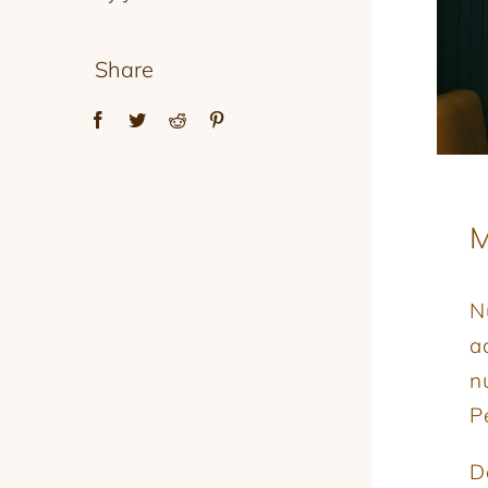
Share
M
N
a
nu
P
D